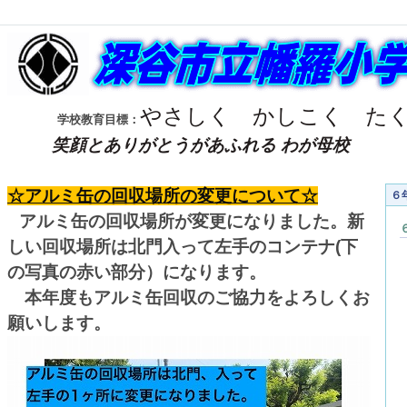
やさしく
かしこく
た
学校教育目標：
笑顔とありがとうがあふれる わが母校
☆アルミ缶の回収場所の変更について☆
６
アルミ缶の回収場所が変更になりました。新
しい回収場所は北門入って左手のコンテナ(下
の写真の赤い部分）になります。
本年度もアルミ缶回収のご協力をよろしくお
願いします。