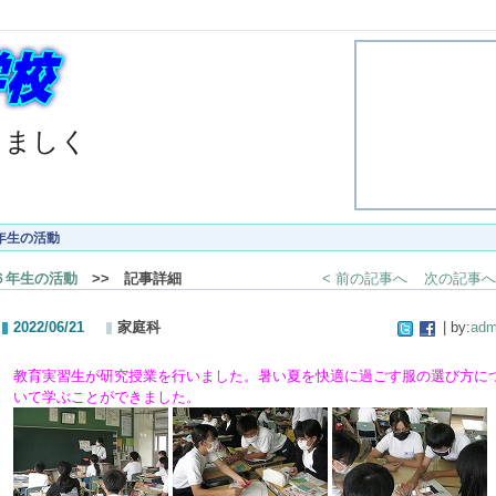
くましく
年生の活動
６年生の活動
>> 記事詳細
< 前の記事へ
次の記事へ
2022/06/21
家庭科
| by:
adm
教育実習生が研究授業を行いました。暑い夏を快適に過ごす服の選び方に
いて学ぶことができました。