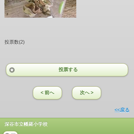
投票数(2)
投票する
< 前へ
次へ >
<<戻る
深谷市立幡羅小学校