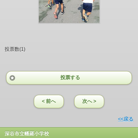
投票数(1)
投票する
< 前へ
次へ >
<<戻る
深谷市立幡羅小学校