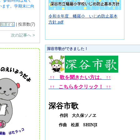
。参観時間は短く
います。学期末に向
令和８年度 幡羅小 いじめ防止基本
方針.pdf
|
| 投票数(7)
投票する
次の記事へ >
深谷市歌ができました！
↑↑ 歌を聞きたい方は、
↑
↑
↑
↑
こちらをクリック！
↑
↑
深谷市歌
作詞 大久保ソノヱ
作曲 松原
SHINJI