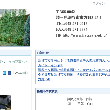
ログイン
〒366-0042
埼玉県深谷市東方町3-25-1
TEL:048-571-0517
FAX:048-571-7774
HP:http://www.hatara-e.ed.jp/
お知らせ
深谷市立学校における盗撮防止等の環境整備のた
事へ
次の記事へ >
ガイドライン.pdf
深谷市立幡羅小学校盗撮防止にかかる校内ルール.p
| by:
admin
令和８年度深谷市立幡羅小学校特別の教育課程の
方針.pdf
幡羅小学校校歌
神保光太郎 作詞
諸井 三郎 作曲