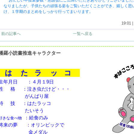
お忙しい中授業参観・懇談会にご出席いただきありがとうございました
なりましたが、子供たちの頑張る姿をご覧いただくことができ、嬉しく思
け、１学期のまとめをしっかり行ってまいります。
19:01 
< 前の記事へ
一覧へ戻る
幡羅小読書推進キャラクター
は た ラ ッ コ
生年月日 ：４月１9日
性 格 ：泣き虫だけど・・・
がんばり屋
特 技 ：はたラッコ
たいそう
：給食のみ
好きな食べ物
将来の夢
：オリンピックで
金メダル