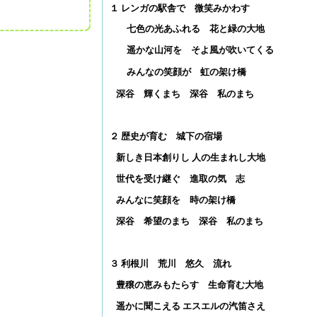
１ レンガの駅舎で 微笑みかわす
七色の光あふれる 花と緑の大地
遥かな山河を そよ風が吹いてくる
みんなの笑顔が 虹の架け橋
深谷 輝くまち 深谷 私のまち
２ 歴史が育む 城下の宿場
新しき日本創りし 人の生まれし大地
世代を受け継ぐ 進取の気 志
みんなに笑顔を 時の架け橋
深谷 希望のまち 深谷 私のまち
３ 利根川 荒川 悠久 流れ
豊穣の恵みもたらす 生命育む大地
遥かに聞こえる エスエルの汽笛さえ