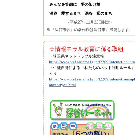
みんなを笑顔に 夢の架け橋
深谷 愛するまち 深谷 私のまち
（平成27年11月22日制定）
※『深谷市歌』の著作権は深谷市に帰属します。
☆情報モラル教育に係る取組
・埼玉県ネットトラブル注意報
https://www.pref.saitama.lg.jp/f2209/internet/net.ht
・生徒自身による『私たちのネット利用ルール
くり
https://www.pref.saitama.lg.jp/f2209/internet/sumap
anzenriyou.html