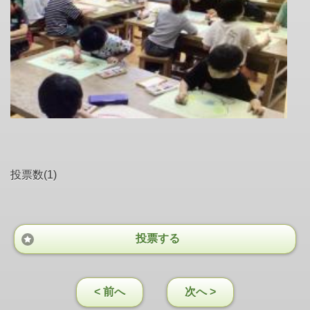
投票数(1)
投票する
< 前へ
次へ >