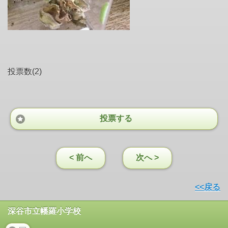
投票数(2)
投票する
< 前へ
次へ >
<<戻る
深谷市立幡羅小学校