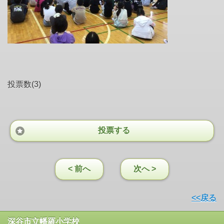
投票数(3)
投票する
< 前へ
次へ >
<<戻る
深谷市立幡羅小学校