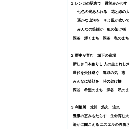
１ レンガの駅舎で 微笑みかわす
七色の光あふれる 花と緑の
遥かな山河を そよ風が吹い
みんなの笑顔が 虹の架け橋
深谷 輝くまち 深谷 私のまち
２ 歴史が育む 城下の宿場
新しき日本創りし 人の生まれし
世代を受け継ぐ 進取の気 志
みんなに笑顔を 時の架け橋
深谷 希望のまち 深谷 私のま
３ 利根川 荒川 悠久 流れ
豊穣の恵みもたらす 生命育む大
遥かに聞こえる エスエルの汽笛