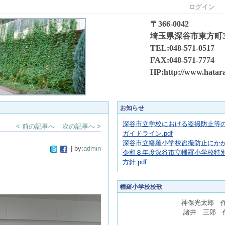
ログイン
〒366-0042
埼玉県深谷市東方町3-2
TEL:048-571-0517
FAX:048-571-7774
HP:http://www.hatara
お知らせ
深谷市立学校における盗撮防止等
< 前の記事へ
次の記事へ >
ガイドライン.pdf
深谷市立幡羅小学校盗撮防止にかかる
| by:
admin
令和８年度深谷市立幡羅小学校特
方針.pdf
幡羅小学校校歌
神保光太郎 作
諸井 三郎 作