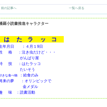
< 前の記事へ
一覧へ戻る
幡羅小読書推進キャラクター
は た ラ ッ コ
生年月日 ：４月１9日
性 格 ：泣き虫だけど・・・
がんばり屋
特 技 ：はたラッコ
たいそう
：給食のみ
好きな食べ物
将来の夢
：オリンピックで
金メダル
趣 味 ：読書活動