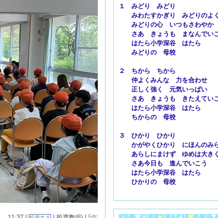
１ みどり みどり
みわたすかぎり みどりのよ
みどりの心 いつもさわやか
さあ きょうも まなんでい
はたら小学深谷 はたら
みどりの 母校
２ ちから ちから
仲よくみんな 力を合わせ
正しく強く 元気いっぱい
さあ きょうも きたえてい
はたら小学深谷 はたら
ちからの 母校
３ ひかり ひかり
かがやくひかり にほんのみ
あらしにまけず ゆめは大き
さあ今日も 進んでいこう
はたら小学深谷 はたら
ひかりの 母校
11:37 |
| 投票数(6) |
5年
投票する