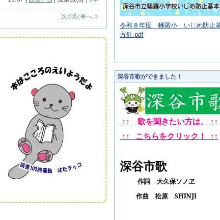
次の記事へ >
令和８年度 幡羅小 いじめ防止
方針.pdf
深谷市歌ができました！
↑↑ 歌を聞きたい方は、
↑
↑
↑
↑
こちらをクリック！
↑
↑
深谷市歌
作詞 大久保ソノヱ
作曲 松原
SHINJI