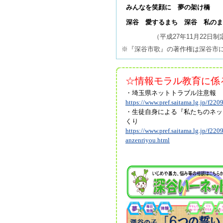
みんなを笑顔に 夢の架け橋
深谷 愛するまち 深谷 私のま
（平成27年11月22日制
※『深谷市歌』の著作権は深谷市
☆情報モラル教育に係
・埼玉県ネットトラブル注意報
https://www.pref.saitama.lg.jp/f2209
・生徒自身による『私たちのネッ
くり
https://www.pref.saitama.lg.jp/f220
anzenriyou.html