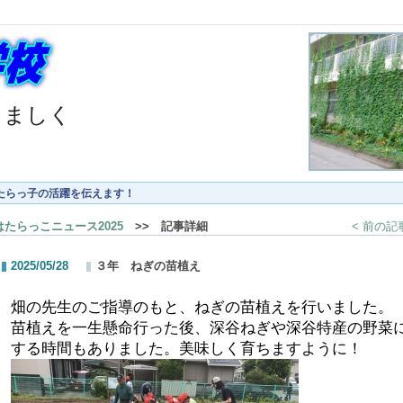
くましく
たらっ子の活躍を伝えます！
はたらっこニュース2025
>> 記事詳細
< 前の記
2025/05/28
３年 ねぎの苗植え
畑の先生のご指導のもと、ねぎの苗植えを行いました。
苗植えを一生懸命行った後、深谷ねぎや深谷特産の野菜
する時間もありました。美味しく育ちますように！