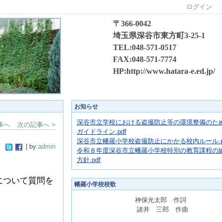
ログイン
〒366-0042
埼玉県深谷市東方町3-25-1
TEL:048-571-0517
FAX:048-571-7774
HP:http://www.hatara-e.ed.jp/
お知らせ
深谷市立学校における盗撮防止等の環境整備のた
事へ
次の記事へ >
ガイドライン.pdf
深谷市立幡羅小学校盗撮防止にかかる校内ルール.p
| by:
admin
令和８年度深谷市立幡羅小学校特別の教育課程の
方針.pdf
について質問を
幡羅小学校校歌
神保光太郎 作詞
諸井 三郎 作曲