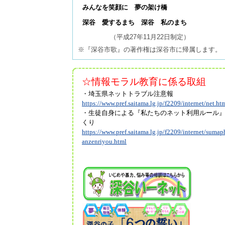
みんなを笑顔に 夢の架け橋
深谷 愛するまち 深谷 私のまち
（平成27年11月22日制定）
※『深谷市歌』の著作権は深谷市に帰属します。
☆情報モラル教育に係る取組
・埼玉県ネットトラブル注意報
https://www.pref.saitama.lg.jp/f2209/internet/net.ht
・生徒自身による『私たちのネット利用ルール
くり
https://www.pref.saitama.lg.jp/f2209/internet/sumap
anzenriyou.html