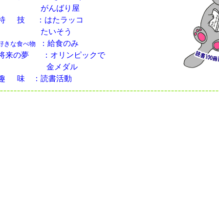
がんばり屋
特 技 ：はたラッコ
たいそう
：給食のみ
好きな食べ物
将来の夢
：オリンピックで
金メダル
趣 味 ：読書活動