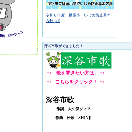
令和８年度 幡羅小 いじめ防止基本
方針.pdf
深谷市歌ができました！
↑↑ 歌を聞きたい方は、
↑
↑
↑
↑
こちらをクリック！
↑
↑
深谷市歌
作詞 大久保ソノヱ
作曲 松原
SHINJI