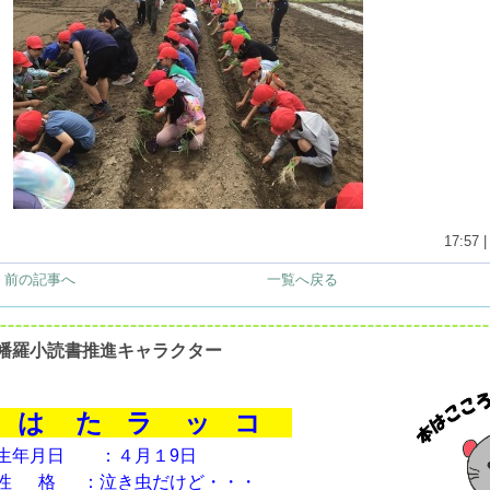
17:57 
< 前の記事へ
一覧へ戻る
幡羅小読書推進キャラクター
は た ラ ッ コ
生年月日 ：４月１9日
性 格 ：泣き虫だけど・・・