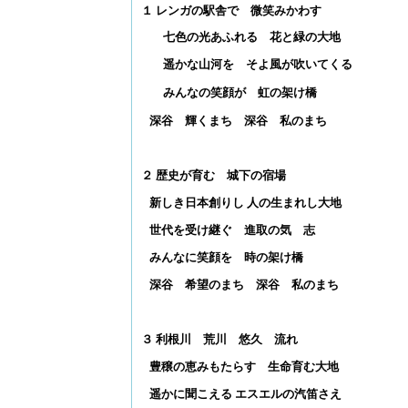
１ レンガの駅舎で 微笑みかわす
七色の光あふれる 花と緑の大地
遥かな山河を そよ風が吹いてくる
みんなの笑顔が 虹の架け橋
深谷 輝くまち 深谷 私のまち
２ 歴史が育む 城下の宿場
新しき日本創りし 人の生まれし大地
世代を受け継ぐ 進取の気 志
みんなに笑顔を 時の架け橋
深谷 希望のまち 深谷 私のまち
３ 利根川 荒川 悠久 流れ
豊穣の恵みもたらす 生命育む大地
遥かに聞こえる エスエルの汽笛さえ