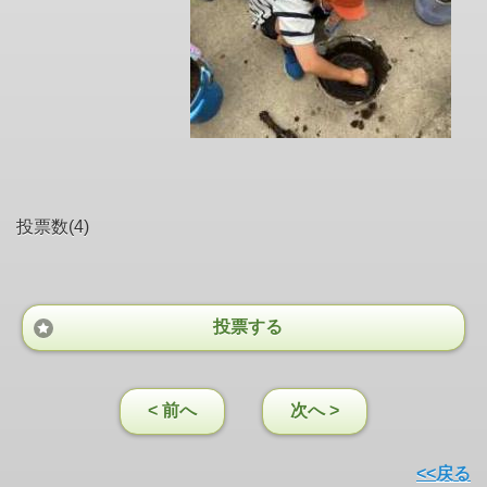
投票数(4)
投票する
< 前へ
次へ >
<<戻る