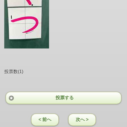
投票数(1)
投票する
< 前へ
次へ >