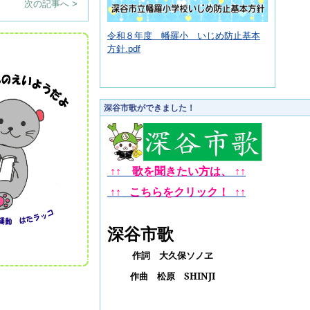
次の記事へ >
令和８年度 幡羅小 いじめ防止基本
方針.pdf
深谷市歌ができました！
↑↑ 歌を聞きたい方は、
↑
↑
↑
↑
こちらをクリック！
↑
↑
深谷市歌
作詞 大久保ソノヱ
作曲 松原
SHINJI