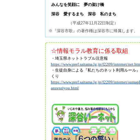
みんなを笑顔に 夢の架け橋
深谷 愛するまち 深谷 私のまち
（平成27年11月22日制定）
※『深谷市歌』の著作権は深谷市に帰属します。
☆情報モラル教育に係る取組
・埼玉県ネットトラブル注意報
https://www.pref.saitama.lg.jp/f2209/internet/net.ht
・生徒自身による『私たちのネット利用ルール
くり
https://www.pref.saitama.lg.jp/f2209/internet/sumap
anzenriyou.html