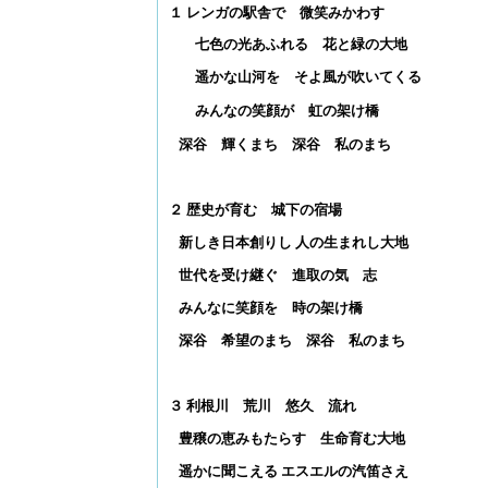
１ レンガの駅舎で 微笑みかわす
七色の光あふれる 花と緑の大地
遥かな山河を そよ風が吹いてくる
みんなの笑顔が 虹の架け橋
深谷 輝くまち 深谷 私のまち
２ 歴史が育む 城下の宿場
新しき日本創りし 人の生まれし大地
世代を受け継ぐ 進取の気 志
みんなに笑顔を 時の架け橋
深谷 希望のまち 深谷 私のまち
３ 利根川 荒川 悠久 流れ
豊穣の恵みもたらす 生命育む大地
遥かに聞こえる エスエルの汽笛さえ