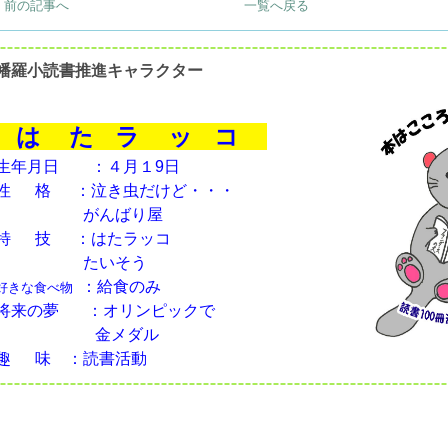
< 前の記事へ
一覧へ戻る
幡羅小読書推進キャラクター
は た ラ ッ コ
生年月日 ：４月１9日
性 格 ：泣き虫だけど・・・
がんばり屋
特 技 ：はたラッコ
たいそう
：給食のみ
好きな食べ物
将来の夢
：オリンピックで
金メダル
趣 味 ：読書活動