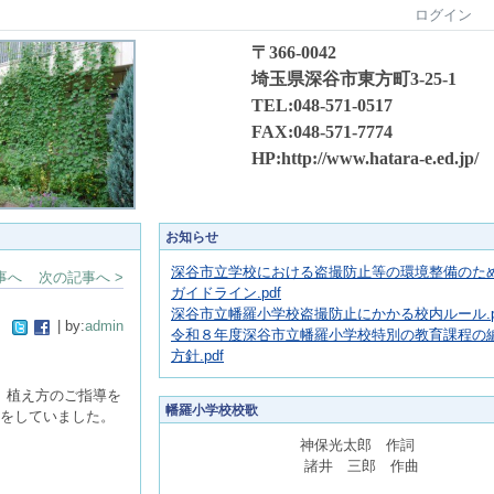
ログイン
〒366-0042
埼玉県深谷市東方町3-25-1
TEL:048-571-0517
FAX:048-571-7774
HP:http://www.hatara-e.ed.jp/
お知らせ
深谷市立学校における盗撮防止等の環境整備のた
事へ
次の記事へ >
ガイドライン.pdf
深谷市立幡羅小学校盗撮防止にかかる校内ルール.p
| by:
admin
令和８年度深谷市立幡羅小学校特別の教育課程の
方針.pdf
、植え方のご指導を
幡羅小学校校歌
問をしていました。
神保光太郎 作詞
諸井 三郎 作曲