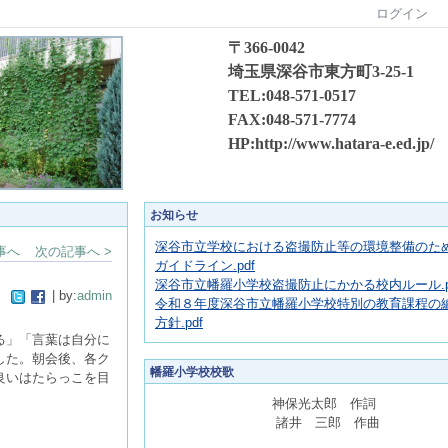
ログイン
〒366-0042
埼玉県深谷市東方町3-25-1
TEL:048-571-0517
FAX:048-571-7774
HP:http://www.hatara-e.ed.jp/
お知らせ
深谷市立学校における盗撮防止等の環境整備のた
事へ
次の記事へ >
ガイドライン.pdf
深谷市立幡羅小学校盗撮防止にかかる校内ルール.p
| by:
admin
令和８年度深谷市立幡羅小学校特別の教育課程の
方針.pdf
る」「言葉は自分に
した。朝会後、各ク
幡羅小学校校歌
良いはたらっこを目
神保光太郎 作詞
諸井 三郎 作曲