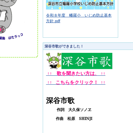
令和８年度 幡羅小 いじめ防止基本
方針.pdf
深谷市歌ができました！
↑↑ 歌を聞きたい方は、
↑
↑
↑
↑
こちらをクリック！
↑
↑
深谷市歌
作詞 大久保ソノヱ
作曲 松原
SHINJI