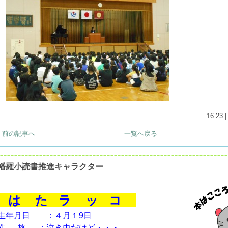
16:23 
< 前の記事へ
一覧へ戻る
幡羅小読書推進キャラクター
は た ラ ッ コ
生年月日 ：４月１9日
性 格 ：泣き虫だけど・・・