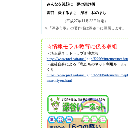
みんなを笑顔に 夢の架け橋
深谷 愛するまち 深谷 私のまち
（平成27年11月22日制定）
※『深谷市歌』の著作権は深谷市に帰属します。
☆情報モラル教育に係る取組
・埼玉県ネットトラブル注意報
https://www.pref.saitama.lg.jp/f2209/internet/net.ht
・生徒自身による『私たちのネット利用ルール
くり
https://www.pref.saitama.lg.jp/f2209/internet/sumap
anzenriyou.html