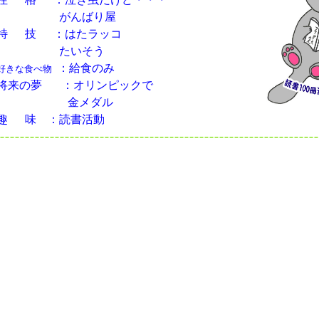
がんばり屋
特 技 ：はたラッコ
たいそう
：給食のみ
好きな食べ物
将来の夢
：オリンピックで
金メダル
趣 味 ：読書活動