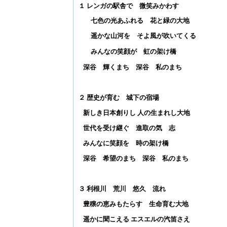
１ レンガの駅舎で 微笑みかわす
七色の光あふれる 花と緑の大地
遥かな山河を そよ風が吹いてくる
みんなの笑顔が 虹の架け橋
深谷 輝くまち 深谷 私のまち
２ 歴史が育む 城下の宿場
新しき日本創りし 人の生まれし大地
世代を受け継ぐ 進取の気 志
みんなに笑顔を 時の架け橋
深谷 希望のまち 深谷 私のまち
３ 利根川 荒川 悠久 流れ
豊穣の恵みもたらす 生命育む大地
遥かに聞こえる エスエルの汽笛さえ